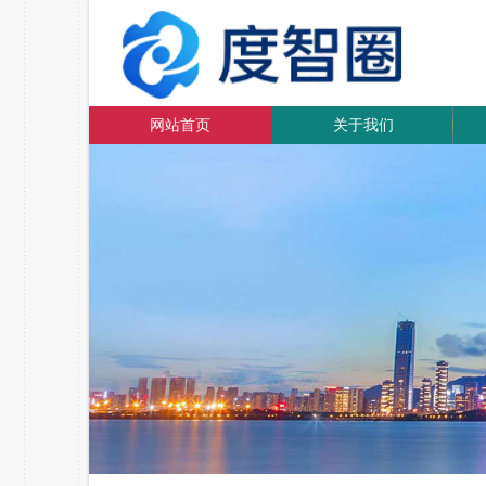
网站首页
关于我们