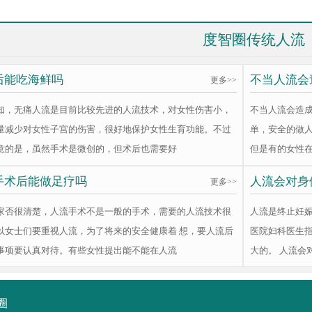
度智圈传统人流
后能吃海鲜吗
不当人流会
更多>>
知，无痛人流是目前比较先进的人流技术，对女性伤害小，
不当人流会造
量减少对女性子宫的伤害，很好地保护女性生育功能。不过
单，安全的做
意的是，虽然手术是微创的，但术后也需要好
但是有的女性
手术后能做足疗吗
人流会对身
更多>>
家否很清楚，人流手术不是一般的手术，需要的人流技术很
人流是终止妊
以女士们要重视人流，为了将来的安全健康着 想，要人流后
医院妇科医生
事项要认真对待。有些女性提出能不能在人流
大的。 人流会
圈