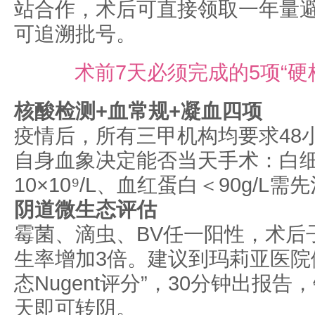
站合作，术后可直接领取一年量
可追溯批号。
术前7天必须完成的5项“硬
核酸检测+血常规+凝血四项
疫情后，所有三甲机构均要求48
自身血象决定能否当天手术：白
10×10⁹/L、血红蛋白＜90g/L需
阴道微生态评估
霉菌、滴虫、BV任一阳性，术后
生率增加3倍。建议到玛莉亚医院
态Nugent评分”，30分钟出报告
天即可转阴。