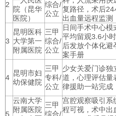
一人民医
科，人流采用快
2
综合/
院（昆华
复路径，术后24
公立
医院）
出血量远程监测
日间手术中心模
昆明医科
三甲
平均留观3.6小
3
大学第一
综合/
后发放个体化避
附属医院
公立
案手册
三甲
少女关爱门诊独
昆明市妇
4
专科/
道，心理评估量
幼保健院
公立
律援助一站完成
云南大学
宫腔观察吸引系
三甲
附属医院
程可视，术中出
5
综合/