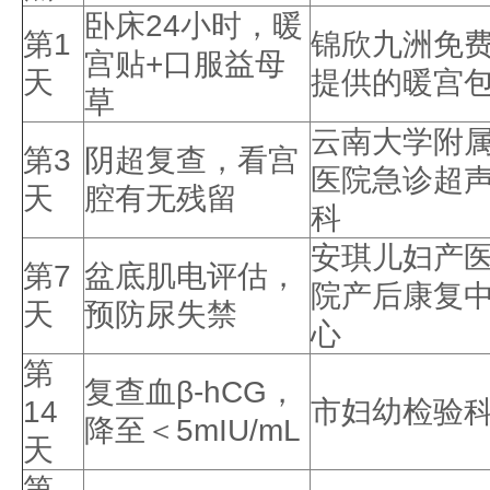
卧床24小时，暖
第1
锦欣九洲免
宫贴+口服益母
天
提供的暖宫
草
云南大学附
第3
阴超复查，看宫
医院急诊超
天
腔有无残留
科
安琪儿妇产
第7
盆底肌电评估，
院产后康复
天
预防尿失禁
心
第
复查血β-hCG，
14
市妇幼检验
降至＜5mIU/mL
天
第