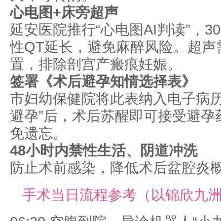
心电图+床旁超声
延安医院推行“心电图AI判读”，3
性QT延长，避免麻醉风险。超声
置，排除剖宫产瘢痕妊娠。
签署《术后避孕知情选择表》
市妇幼保健院将此表纳入电子病历
避孕”后，术后苏醒即可接受避孕
免遗忘。
48小时内禁性生活、阴道冲洗
防止术前感染，降低术后盆腔炎
手术当日流程参考（以锦欣九