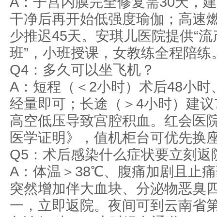
A：子宫内膜完全修复需30天，
干净后再开始低强度瑜伽；高速
少推迟45天。安琪儿医院提供“
班”，小班授课，女教练全程陪练
Q4：多久可以坐飞机？
A：短程（＜2小时）术后48小
经量即可；长途（＞4小时）建议
高空低压导致宫腔积血。红会医
医学证明》，值机柜台可优先换
Q5：术后感染什么症状要立刻返
A：体温＞38℃、腹痛加剧且止
突然增加伴大血块、分泌物恶臭
一，立即返院。夜间可到云南省