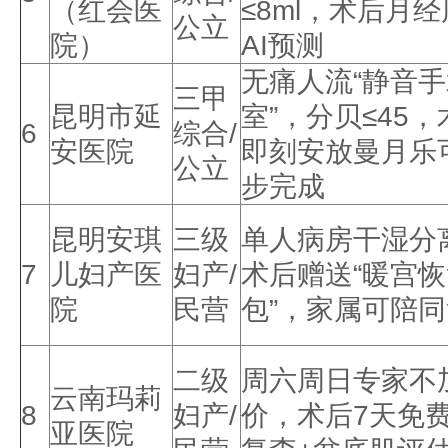
（红会医
≤8ml，术后月
公立
院）
AI预测
无痛人流“静音
三甲
昆明市延
室”，分贝≤45，
6
综合/
安医院
即刻安放曼月乐
公立
步完成
昆明安琪
三级
单人病房干湿分
7
儿妇产医
妇产/
术后赠送“暖宫
院
民营
包”，家属可陪
二级
周六周日专家不
云南玛莉
8
妇产/
价，术后7天免
亚医院