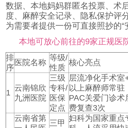
数据、本地妈妈群匿名投票、术
度、麻醉安全记录、隐私保护评
为需要者提供一份可直接照抄的“
本地可放心前往的9家正规医
排
等级/
医院名称
核心亮点
序
性质
三级
层流净化手术室
云南锦欣
专科/
以上麻醉师常驻
1
九洲医院
医保
PAC关爱门诊术
定点
费复查3次
云南省第
妇科为国家重点
三甲