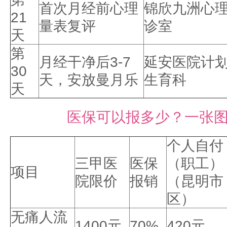
首次月经前心理
锦欣九洲心
21
量表复评
诊室
天
第
月经干净后3-7
延安医院计
30
天，安放曼月乐
生育科
天
医保可以报多少？一张
个人自付
三甲医
医保
（职工）
项目
院限价
报销
（昆明市
区）
无痛人流
1400元
70%
420元