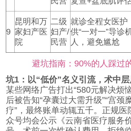
民营
复查+盆底肌评
昆明和万
二级
就诊全程女医护
9
家妇产医
妇产/
供“一对一”导诊
院
民营
人，避免尴尬
避坑指南：90%的人踩过
坑1：以“低价”名义引流，术中
某些网络广告打出“580元解决烦
后被告知“孕囊过大需升级”“宫颈
疗”，最终账单动辄五千。正规医
众号均会公示《云南省医疗服务
号，术前一次性确认费用，拒绝