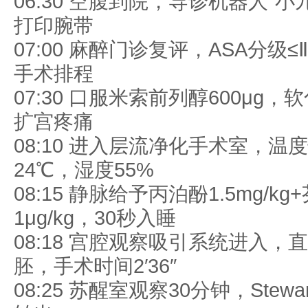
06:30 空腹到院，导诊机器人“小
打印腕带
07:00 麻醉门诊复评，ASA分级
手术排程
07:30 口服米索前列醇600μg
扩宫疼痛
08:10 进入层流净化手术室，温
24℃，湿度55%
08:15 静脉给予丙泊酚1.5mg/kg
1μg/kg，30秒入睡
08:18 宫腔观察吸引系统进入，
胚，手术时间2′36″
08:25 苏醒室观察30分钟，Stew