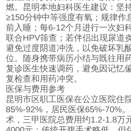
燃。昆明本地妇科医生建议：坚
≥150分钟中等强度有氧；规律作息
前入睡；每6-12个月进行一次妇科
联合HPV筛查；若伴侣出现尿道
避免过度阴道冲洗，以免破坏乳
位。随身携带病历小结与既往用
复诊医生快速调药，避免因记忆
复检查和用药冲突。
医保与费用参考
昆明市区职工医保在公立医院住
85%-92%，居民医保65%-70
术，三甲医院总费用约1.2-1.8万元
4000元；传统开腹手术略低，但