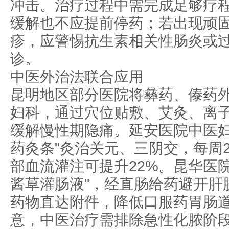
冲击。治疗过程中需完成足够疗
缓解也不应提前停药；若出现顽
疹，应警惕抗生素相关性肠炎或
诊。
中医外治法联合应用
昆明地区部分医院将彝药、傣药
妇科，通过穴位贴敷、艾灸、离
缓解慢性期隐痛。延安医院中医妇
药灸条"灸治关元、三阴交，每周
部血流灌注可提升22%。昆华医
酱草灌肠液"，经直肠给药避开肝
药物直达附件，降低口服药胃肠
意，中医治疗需排除急性化脓阶