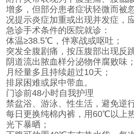
增多，但部分患者症状轻微而被
况提示炎症加重或出现并发症，
急诊手术条件的医院就诊：
体温≥38.5℃，伴寒战或呕吐；
突发全腹剧痛，按压腹部出现反
阴道流出脓血样分泌物伴腐败味
月经量多且持续超过10天；
排尿困难或尿中带血。
门诊前48小时自我护理
禁盆浴、游泳、性生活，避免逆
每日更换纯棉内裤，用60℃以上
光下暴晒；