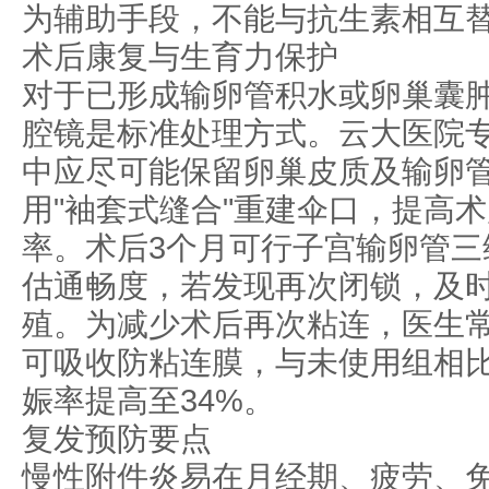
为辅助手段，不能与抗生素相互
术后康复与生育力保护
对于已形成输卵管积水或卵巢囊
腔镜是标准处理方式。云大医院
中应尽可能保留卵巢皮质及输卵
用"袖套式缝合"重建伞口，提高
率。术后3个月可行子宫输卵管三
估通畅度，若发现再次闭锁，及
殖。为减少术后再次粘连，医生
可吸收防粘连膜，与未使用组相比
娠率提高至34%。
复发预防要点
慢性附件炎易在月经期、疲劳、