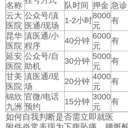
挂号方式
名称
队时间
押金
急诊
云大
公众号/滇
8000
1-2小时
有
医院
医通/现场
元
昆华
滇医通/小
6000
40分钟
有
医院
程序
元
延安
公众号/自
5000
30分钟
有
医院
助机
元
甘美
滇医通/现
4000
20分钟
有
医院
场
元
锦欣
官微/电话
3000
15分钟
有
九洲
预约
元
如何自我判断是否需立即就医
附件炎常表现为下腹坠痛、腰骶