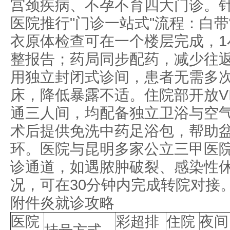
宫颈疾病、不孕不育四大门诊。
医院推行"门诊一站式"流程：白带
衣原体检查可在一个楼层完成，1
整报告；药局同步配药，减少往
用独立封闭式诊间，患者无需多
床，降低暴露不适。住院部开放V
通三人间，均配备独立卫浴与空
术后提供免洗中药足浴包，帮助
环。医院与昆明多家公立三甲医
诊通道，如遇脓肿破裂、感染性
况，可在30分钟内完成转院对接
附件炎就诊攻略
医院
彩超排
住院
夜间