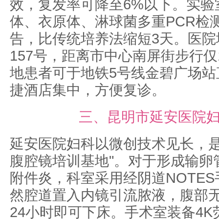
效，复发率可降至6%以下。实验
体、衣原体、淋球菌多重PCR检
告，比传统培养法缩短3天。医院
157号，距离市中心南屏街步行仅
地患者可于地铁5号线金碧广场站
捷酒店集中，方便复诊。
三、昆明市延安医院
延安医院妇科以微创技术见长，是
腹腔镜培训基地"。对于形成输卵
附件炎，科室采用经阴道NOTE
然腔道置入内镜引流脓液，腹部
24小时即可下床。手术室装备4K