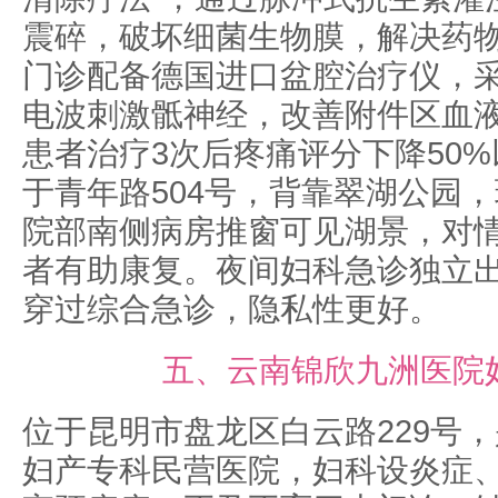
震碎，破坏细菌生物膜，解决药
门诊配备德国进口盆腔治疗仪，
电波刺激骶神经，改善附件区血
患者治疗3次后疼痛评分下降50
于青年路504号，背靠翠湖公园
院部南侧病房推窗可见湖景，对
者有助康复。夜间妇科急诊独立
穿过综合急诊，隐私性更好。
五、云南锦欣九洲医院
位于昆明市盘龙区白云路229号
妇产专科民营医院，妇科设炎症