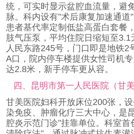
统，可实时显示盆腔血流量，避
脉。科内设有"术后康复加速通道
患者基代率定制低盐高蛋白套餐
肢气压泵，平均住院日缩短至3.
人民东路245号，门口即是地铁2
A口，院内停车楼提供女性司机专
达2.8米，新手停车更从容。
四、昆明市第一人民医院（甘
甘美医院妇科开放床位200张，
染免疫、肿瘤化疗三大中心，是昆
腔炎示范门诊"挂靠单位。科室首
清除疗法"，通过脉冲式抗生素灌